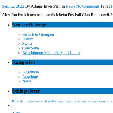
Sep. 12, 2022
By Admin_InvestPlan
In
News
No Comments
Tags :
F
Ab sofort bin ich neu nebenamtlich beim Fussball Club Rapperswil-J
Neueste Beiträge
Besuch in Georgien
Assura
Swica
Concordia
Besichtigung Milanello Sport Center
Kategorien
Allgemein
Angebote
News
Schlagwörter
Bassersdorf
Ferien
Fussball
InvestPlan
Jona
Kinder
Rapperswil
Reiseversicherung
Sc