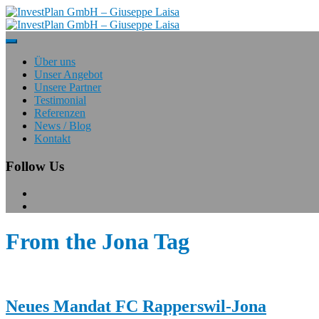
Über uns
Unser Angebot
Unsere Partner
Testimonial
Referenzen
News / Blog
Kontakt
Follow Us
From the
Jona Tag
Neues Mandat FC Rapperswil-Jona